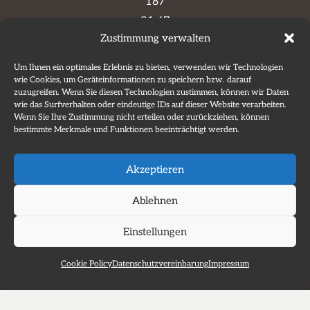
187
21 67
Zustimmung verwalten
info@schulz-
Um Ihnen ein optimales Erlebnis zu bieten, verwenden wir Technologien
im-
wie Cookies, um Geräteinformationen zu speichern bzw. darauf
haus.de
zuzugreifen. Wenn Sie diesen Technologien zustimmen, können wir Daten
wie das Surfverhalten oder eindeutige IDs auf dieser Website verarbeiten.
Wenn Sie Ihre Zustimmung nicht erteilen oder zurückziehen, können
bestimmte Merkmale und Funktionen beeinträchtigt werden.
Akzeptieren
Ablehnen
Einstellungen
Kontakt
Cookie Policy
Datenschutzvereinbarung
Impressum